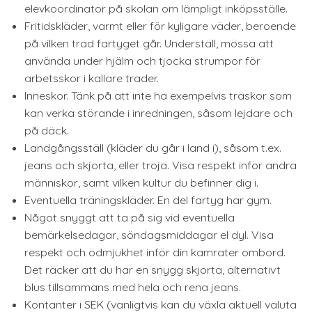
elevkoordinator på skolan om lämpligt inköpsställe.
Fritidskläder, varmt eller för kyligare väder, beroende
på vilken trad fartyget går. Underställ, mössa att
använda under hjälm och tjocka strumpor för
arbetsskor i kallare trader.
Inneskor. Tänk på att inte ha exempelvis träskor som
kan verka störande i inredningen, såsom lejdare och
på däck.
Landgångsställ (kläder du går i land i), såsom t.ex.
jeans och skjorta, eller tröja. Visa respekt inför andra
människor, samt vilken kultur du befinner dig i.
Eventuella träningskläder. En del fartyg har gym.
Något snyggt att ta på sig vid eventuella
bemärkelsedagar, söndagsmiddagar el dyl. Visa
respekt och ödmjukhet inför din kamrater ombord.
Det räcker att du har en snygg skjorta, alternativt
blus tillsammans med hela och rena jeans.
Kontanter i SEK (vanligtvis kan du växla aktuell valuta