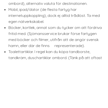
ombord), alternativ valuta för destinationen.
Mobil, ipad/dator (de flesta fartyg har
internetuppkoppling), dock ej alltid trådlöst. Ta med
egen nätverkskabel.
Böcker, kortlek, annat som du tycker om att fördriva
fritid med. (Sjömansservice brukar förse fartygen
med böcker och filmer, utifrån att de angör svensk
hamn, eller där de finns representerade).
Toalettartiklar. I regel kan du köpa tandborste,
tandkräm, duschartiklar ombord. (Tänk på att oftast
finns inget större sortiment, utan befälhavaren köper
Åk
in relevant lager).
till
Personliga mediciner. Tänk på att du kan behöva dina
toppe
mediciner över en längre period. De vanligaste
receptfria läkemedlen såsom Alvedon, Panodil m m
finns ombord. Vid akut sjukdom finns skeppsapotek
som är utrustat beroende på trad, där du kan få
medicin enligt ordination från sjukvårdsansvarig